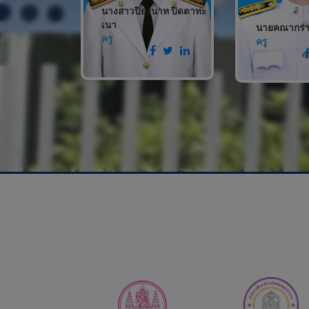
นางสาวปิยะนาท ปิดตาทะ
ษณ์ สิงห์
เนา
นายคณากร บั
ครู
ครู