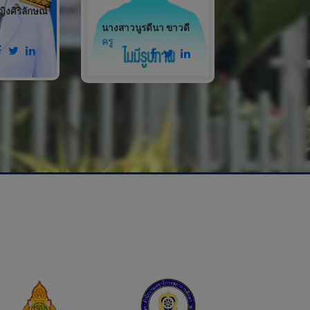
ญิงศิริลักษณ์
นางอรพิศ ค
นางสาวนูรดีนา ขาวดี
ครู
ครู