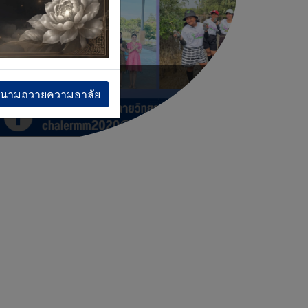
6.
1.
ครู
ปรัชญา
งนามถวายความอาลัย
และ
วิสัยทัศน
บุคลากร