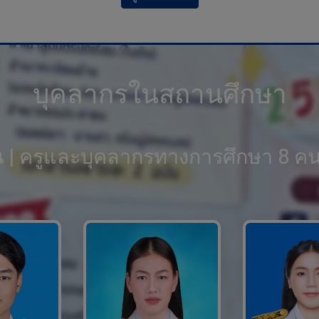
บุคลากรในสถานศึกษา
่าน | ครูและบุคลากรทางการศึกษา 8 คน