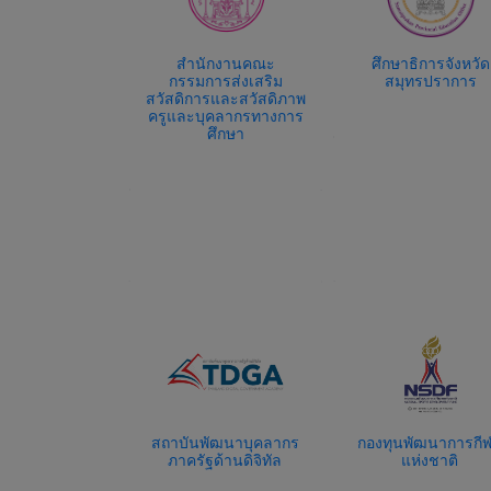
ักงานคณะ
ศึกษาธิการจังหวัด
สำนักงานเขนพื้นที่ก
การส่งเสริม
สมุทรปราการ
ศึกษาประถมศึกษา
ารและสวัสดิภาพ
สมุทรปราการ เขต 
บุคลากรทางการ
ศึกษา
พัฒนาบุคลากร
กองทุนพัฒนาการกีฬา
Thaimooc
ฐด้านดิจิทัล
แห่งชาติ