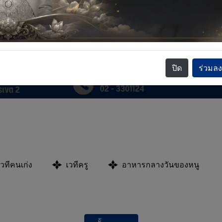
.
5.
หลักสูตร
ผู้บริหาร
ปิด
ร่วมล
ประถมฯ
สถานศึกษา
เวทีคนเก่ง
เวทีครู
อาหารกลางวันของหนู